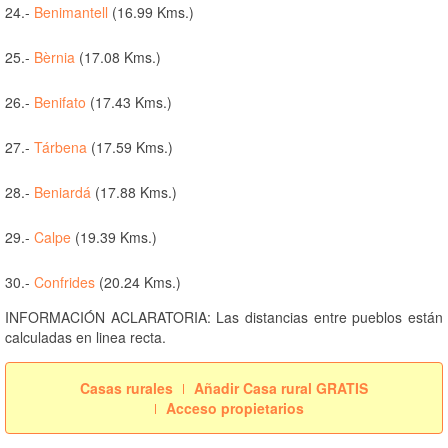
24.-
Benimantell
(16.99 Kms.)
25.-
Bèrnia
(17.08 Kms.)
26.-
Benifato
(17.43 Kms.)
27.-
Tárbena
(17.59 Kms.)
28.-
Beniardá
(17.88 Kms.)
29.-
Calpe
(19.39 Kms.)
30.-
Confrides
(20.24 Kms.)
INFORMACIÓN ACLARATORIA: Las distancias entre pueblos están
calculadas en linea recta.
Casas rurales
Añadir Casa rural GRATIS
Acceso propietarios