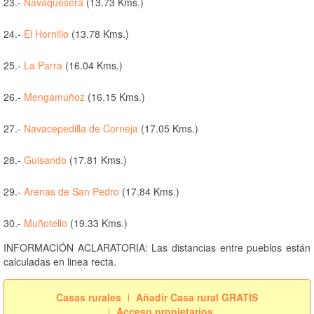
23.-
Navaquesera
(13.73 Kms.)
24.-
El Hornillo
(13.78 Kms.)
25.-
La Parra
(16.04 Kms.)
26.-
Mengamuñoz
(16.15 Kms.)
27.-
Navacepedilla de Corneja
(17.05 Kms.)
28.-
Guisando
(17.81 Kms.)
29.-
Arenas de San Pedro
(17.84 Kms.)
30.-
Muñotello
(19.33 Kms.)
INFORMACIÓN ACLARATORIA: Las distancias entre pueblos están
calculadas en linea recta.
Casas rurales
Añadir Casa rural GRATIS
Acceso propietarios