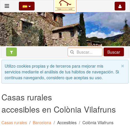
Buscar
Utilizo cookies propias y de terceros para mejorar mis
servicios mediante el análisis de tus hábitos de navegación. Si
continuas navegando, considero que aceptas su uso.
Casas rurales
accesibles en Colònia Vilafruns
Casas rurales
Barcelona
Accesibles
Colònia Vilafruns