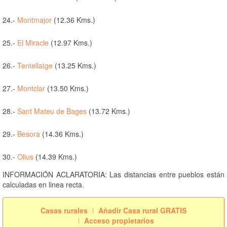
24.-
Montmajor
(12.36 Kms.)
25.-
El Miracle
(12.97 Kms.)
26.-
Tentellatge
(13.25 Kms.)
27.-
Montclar
(13.50 Kms.)
28.-
Sant Mateu de Bages
(13.72 Kms.)
29.-
Besora
(14.36 Kms.)
30.-
Olius
(14.39 Kms.)
INFORMACIÓN ACLARATORIA: Las distancias entre pueblos están
calculadas en linea recta.
Casas rurales
Añadir Casa rural GRATIS
Acceso propietarios