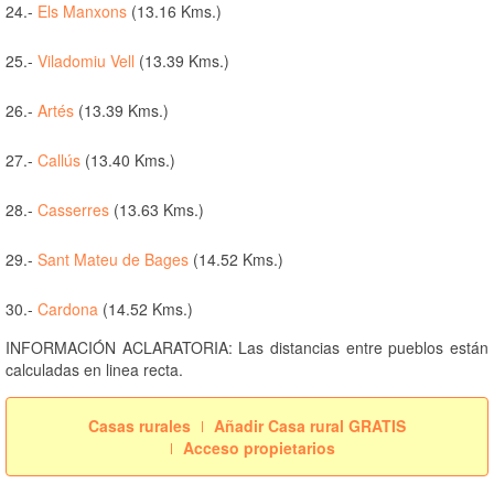
24.-
Els Manxons
(13.16 Kms.)
25.-
Viladomiu Vell
(13.39 Kms.)
26.-
Artés
(13.39 Kms.)
27.-
Callús
(13.40 Kms.)
28.-
Casserres
(13.63 Kms.)
29.-
Sant Mateu de Bages
(14.52 Kms.)
30.-
Cardona
(14.52 Kms.)
INFORMACIÓN ACLARATORIA: Las distancias entre pueblos están
calculadas en linea recta.
Casas rurales
Añadir Casa rural GRATIS
Acceso propietarios