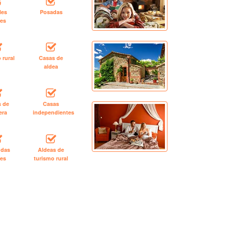
les
Posadas
les
 rural
Casas de
aldea
s de
Casas
era
independientes
ndas
Aldeas de
les
turismo rural