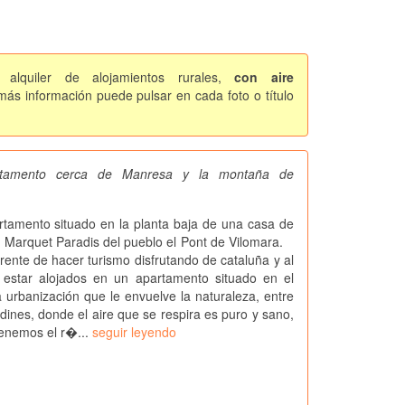
alquiler de alojamientos rurales,
con aire
ás información puede pulsar en cada foto o título
artamento cerca de Manresa y la montaña de
mento situado en la planta baja de una casa de
n Marquet Paradis del pueblo el Pont de Vilomara.
rente de hacer turismo disfrutando de cataluña y al
estar alojados en un apartamento situado en el
anización que le envuelve la naturaleza, entre
dines, donde el aire que se respira es puro y sano,
enemos el r�...
seguir leyendo