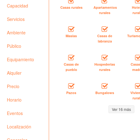
Capacidad
Casas rurales
Apartamentos
Hote
rurales
rura
Servicios
Ambiente
Masías
Casas de
Turismo
labranza
Público
Equipamiento
Casas de
Hospederías
Casa
pueblo
rurales
mad
Alquiler
Precio
Pazos
Bungalows
Vivie
rura
Horario
Ver 16 más
Eventos
Localización