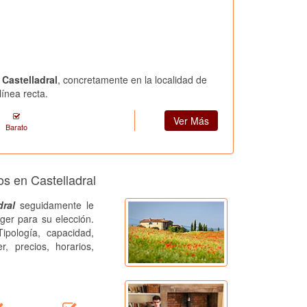
 Castelladral
, concretamente en la localidad de
ínea recta.
Ver Más
Barato
os en Castelladral
dral
seguidamente le
ger para su elección.
ipología, capacidad,
r, precios, horarios,