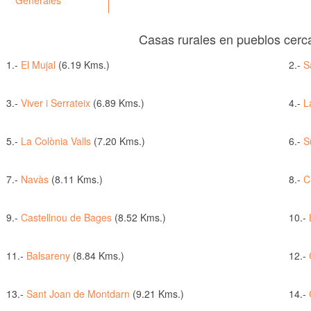
Generales
Casas rurales en pueblos cerc
1.-
El Mujal
(6.19 Kms.)
2.-
S
3.-
Viver i Serrateix
(6.89 Kms.)
4.-
L
5.-
La Colònia Valls
(7.20 Kms.)
6.-
S
7.-
Navàs
(8.11 Kms.)
8.-
C
9.-
Castellnou de Bages
(8.52 Kms.)
10.-
11.-
Balsareny
(8.84 Kms.)
12.-
13.-
Sant Joan de Montdarn
(9.21 Kms.)
14.-