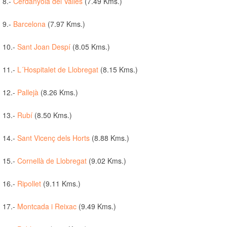
8.-
Cerdanyola del Vallès
(7.49 Kms.)
9.-
Barcelona
(7.97 Kms.)
10.-
Sant Joan Despí
(8.05 Kms.)
11.-
L´Hospitalet de Llobregat
(8.15 Kms.)
12.-
Pallejà
(8.26 Kms.)
13.-
Rubí
(8.50 Kms.)
14.-
Sant Vicenç dels Horts
(8.88 Kms.)
15.-
Cornellà de Llobregat
(9.02 Kms.)
16.-
Ripollet
(9.11 Kms.)
17.-
Montcada i Reixac
(9.49 Kms.)