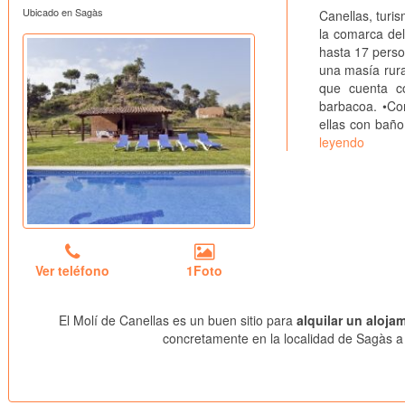
Ubicado en Sagàs
Canellas, turi
la comarca de
hasta 17 pers
una masía rura
que cuenta co
barbacoa. •Con
ellas con bañ
leyendo
Ver teléfono
1Foto
El Molí de Canellas es un buen sitio para
alquilar un aloja
concretamente en la localidad de Sagàs a 