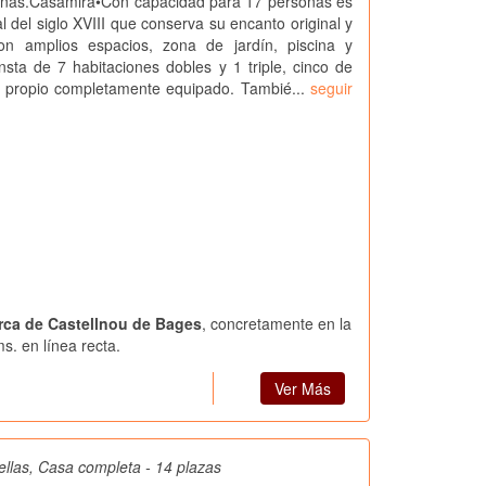
onas.Casamira•Con capacidad para 17 personas es
l del siglo XVIII que conserva su encanto original y
n amplios espacios, zona de jardín, piscina y
sta de 7 habitaciones dobles y 1 triple, cinco de
o propio completamente equipado. Tambié...
seguir
erca de Castellnou de Bages
, concretamente en la
s. en línea recta.
Ver Más
ellas, Casa completa - 14 plazas