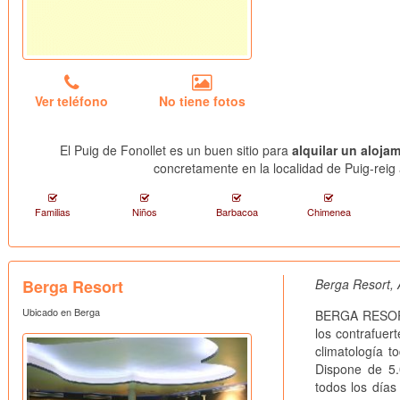
Ver teléfono
No tiene fotos
El Puig de Fonollet es un buen sitio para
alquilar un aloja
concretamente en la localidad de Puig-reig 
Familias
Niños
Barbacoa
Chimenea
Berga Resort
Berga Resort, 
Ubicado en Berga
BERGA RESORT 
los contrafuer
climatología t
Dispone de 5.
todos los día