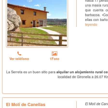
hasta 17 pers
una masía rura
que cuenta co
barbacoa. •Con
ellas con bañ
leyendo
Ver teléfono
1Foto
La Serreta es un buen sitio para
alquilar un alojamiento rural c
localidad de Gironella a 26.07 Km
El Molí de Canellas
El Molí de Can