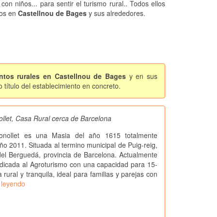
 con niños... para sentir el turismo rural.. Todos ellos
os en
Castellnou de Bages
y sus alrededores.
ntos rurales en Castellnou de Bages
y en sus
título del establecimiento en concreto.
ollet, Casa Rural cerca de Barcelona
onollet es una Masia del año 1615 totalmente
ño 2011. Situada al termino municipal de Puig-reig,
el Berguedá, provincia de Barcelona. Actualmente
dicada al Agroturismo con una capacidad para 15-
rural y tranquila, ideal para familias y parejas con
 leyendo