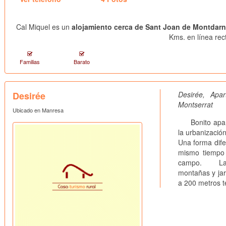
Cal Miquel es un
alojamiento cerca de Sant Joan de Montdar
Kms. en línea rec
Familias
Barato
Desirée
Desirée, Ap
Montserrat
Ubicado en Manresa
Bonito aparta
la urbanizació
Una forma dife
mismo tiempo 
campo. La urb
montañas y jar
a 200 metros t