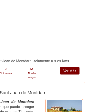
nt Joan de Montdarn, solamente a 9.29 Kms.
Ver Más
Chimenea
Alquiler
íntegro
n Sant Joan de Montdarn
 Joan de Montdarn
ros que puede escoger
de grupos: Tipología,