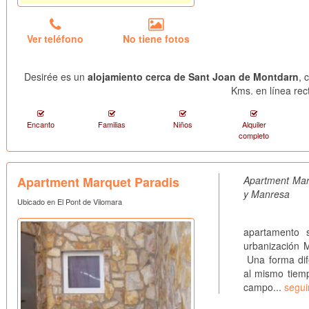
Ver teléfono
No tiene fotos
Desirée es un
alojamiento cerca de Sant Joan de Montdarn
, 
Kms. en línea rec
Encanto
Familias
Niños
Alquiler
completo
Apartment Marquet Paradis
Apartment Mar
y Manresa
Ubicado en El Pont de Vilomara
APARTME
apartamento 
urbanización 
Una forma dife
al mismo tiemp
campo...
segui