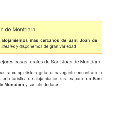
an de Montdarn
s
alojamientos más cercanos de Sant Joan de
s ideales
y disponemos de gran variedad
ejores casas rurales de Sant Joan de Montdarn
estra completísima guía, el navegante encontrará la
oferta turística de alojamientos rurales
para
en Sant
de Montdarn
y sus alrededores.