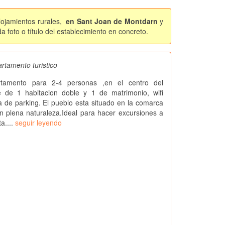
lojamientos rurales,
en Sant Joan de Montdarn
y
foto o título del establecimiento en concreto.
rtamento turistico
tamento para 2-4 personas ,en el centro del
e de 1 habitacion doble y 1 de matrimonio, wifi
za de parking. El pueblo esta situado en la comarca
en plena naturaleza.Ideal para hacer excursiones a
ta....
seguir leyendo