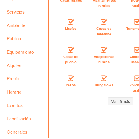
Casas rurales
Apartamentos
Hote
rurales
rura
Servicios
Ambiente
Masías
Casas de
Turismo
labranza
Público
Equipamiento
Casas de
Hospederías
Casa
pueblo
rurales
mad
Alquiler
Precio
Pazos
Bungalows
Vivie
rura
Horario
Ver 16 más
Eventos
Localización
Generales