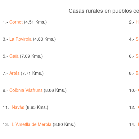
Casas rurales en pueblos c
1.-
Cornet
(4.51 Kms.)
2.-
H
3.-
La Rovirola
(4.83 Kms.)
4.-
S
5.-
Gaià
(7.09 Kms.)
6.-
S
7.-
Artés
(7.71 Kms.)
8.-
B
9.-
Colònia Vilafruns
(8.06 Kms.)
10.-
11.-
Navàs
(8.65 Kms.)
12.-
13.-
L´Ametlla de Merola
(8.80 Kms.)
14.-