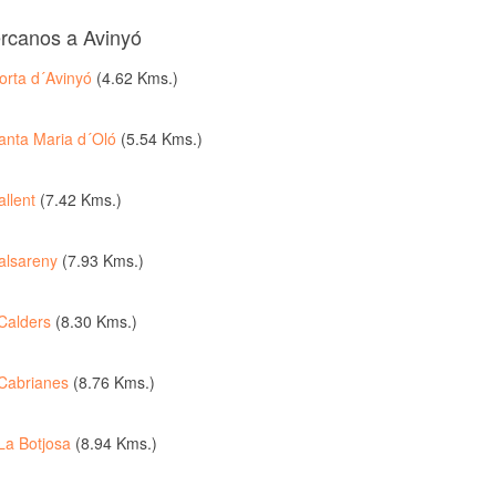
ercanos a Avinyó
orta d´Avinyó
(4.62 Kms.)
anta Maria d´Oló
(5.54 Kms.)
allent
(7.42 Kms.)
alsareny
(7.93 Kms.)
Calders
(8.30 Kms.)
Cabrianes
(8.76 Kms.)
La Botjosa
(8.94 Kms.)