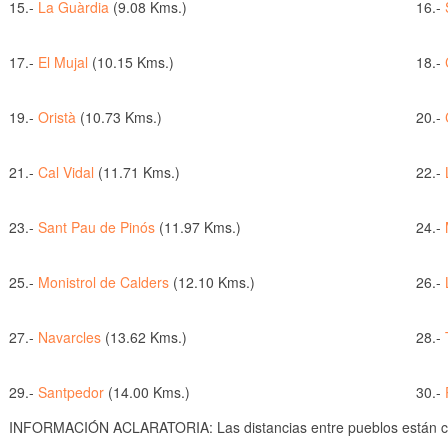
15.-
La Guàrdia
(9.08 Kms.)
16.-
17.-
El Mujal
(10.15 Kms.)
18.-
19.-
Oristà
(10.73 Kms.)
20.-
21.-
Cal Vidal
(11.71 Kms.)
22.-
23.-
Sant Pau de Pinós
(11.97 Kms.)
24.-
25.-
Monistrol de Calders
(12.10 Kms.)
26.-
27.-
Navarcles
(13.62 Kms.)
28.-
29.-
Santpedor
(14.00 Kms.)
30.-
INFORMACIÓN ACLARATORIA: Las distancias entre pueblos están cal