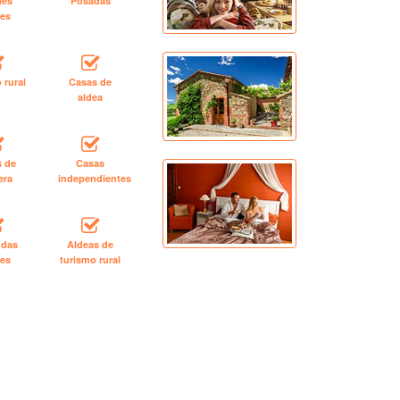
les
Posadas
les
 rural
Casas de
aldea
s de
Casas
era
independientes
ndas
Aldeas de
les
turismo rural