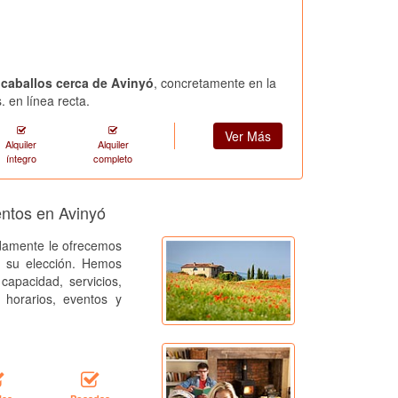
 caballos cerca de Avinyó
, concretamente en la
 en línea recta.
Ver Más
Alquiler
Alquiler
íntegro
completo
entos en Avinyó
amente le ofrecemos
a su elección. Hemos
capacidad, servicios,
, horarios, eventos y