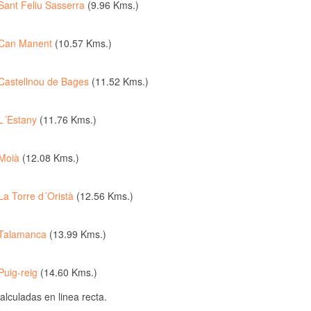
Sant Feliu Sasserra
(9.96 Kms.)
Can Manent
(10.57 Kms.)
Castellnou de Bages
(11.52 Kms.)
L´Estany
(11.76 Kms.)
Moià
(12.08 Kms.)
La Torre d´Oristà
(12.56 Kms.)
Talamanca
(13.99 Kms.)
Puig-reig
(14.60 Kms.)
culadas en linea recta.