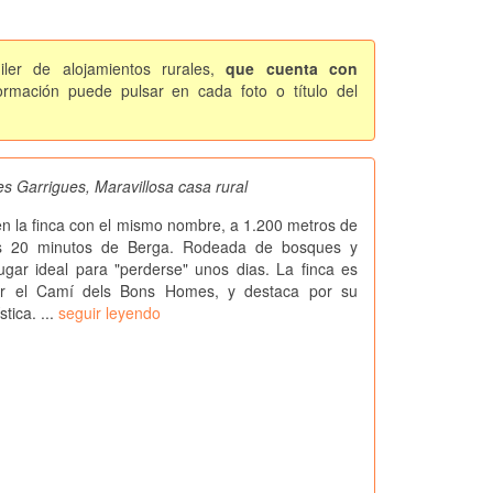
ler de alojamientos rurales,
que cuenta con
rmación puede pulsar en cada foto o título del
s Garrigues, Maravillosa casa rural
n la finca con el mismo nombre, a 1.200 metros de
nos 20 minutos de Berga. Rodeada de bosques y
ugar ideal para "perderse" unos dias. La finca es
or el Camí dels Bons Homes, y destaca por su
tica. ...
seguir leyendo