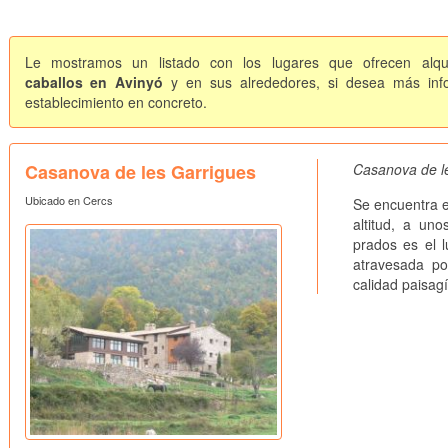
Le mostramos un listado con los lugares que ofrecen alqui
caballos en Avinyó
y en sus alrededores, si desea más info
establecimiento en concreto.
Casanova de les Garrigues
Casanova de le
Ubicado en Cercs
Se encuentra e
altitud, a u
prados es el l
atravesada p
calidad paisagís