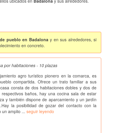
ellos ubicados en
Badalona
y sus alrededores.
 de pueblo en Badalona
y en sus alrededores, si
blecimiento en concreto.
sa por habitaciones - 10 plazas
ojamiento agro turístico pionero en la comarca, es
ueblo compartida. Ofrece un trato familiar a sus
 casa consta de dos habitaciones dobles y dos de
s respectivos baños, hay una cocina sala de estar
za y también dispone de aparcamiento y un jardín
.Hay la posibilidad de gozar del contacto con la
n un amplio ...
seguir leyendo