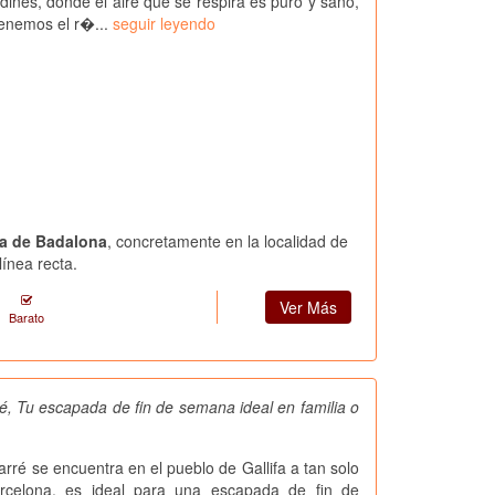
dines, donde el aire que se respira es puro y sano,
enemos el r�...
seguir leyendo
ca de Badalona
, concretamente en la localidad de
ínea recta.
Ver Más
Barato
, Tu escapada de fin de semana ideal en familia o
rré se encuentra en el pueblo de Gallifa a tan solo
rcelona, es ideal para una escapada de fin de