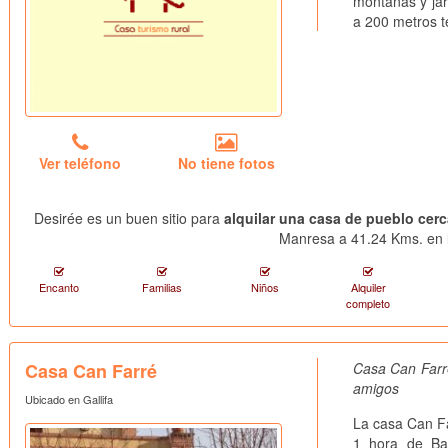
montañas y jar
a 200 metros t
Ver teléfono
No tiene fotos
Desirée es un buen sitio para
alquilar una casa de pueblo cer
Manresa a 41.24 Kms. en l
Encanto
Familias
Niños
Alquiler
completo
Casa Can Farré
Casa Can Farré
amigos
Ubicado en Gallifa
La casa Can Fa
1 hora de Ba