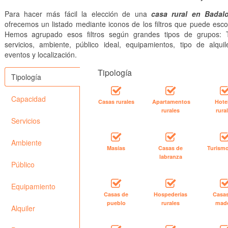
Para hacer más fácil la elección de una
casa rural en Badal
ofrecemos un listado mediante iconos de los filtros que puede esco
Hemos agrupado esos filtros según grandes tipos de grupos: T
servicios, ambiente, público ideal, equipamientos, tipo de alquile
eventos y localización.
Tipología
Tipología
Capacidad
Casas rurales
Apartamentos
Hote
rurales
rura
Servicios
Ambiente
Masías
Casas de
Turismo
labranza
Público
Equipamiento
Casas de
Hospederías
Casa
pueblo
rurales
mad
Alquiler