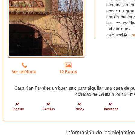
semana en fami
pasar un gran
amplia cubiert
las comodid
habitacione
calefacci�...
s
Ver teléfono
12 Fotos
Casa Can Farré es un buen sitio para
alquilar una casa de p
localidad de Gallifa a 29.15 Kms
Encanto
Familias
Niños
Barbacoa
Información de los alojamie