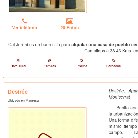
Ver teléfono
20 Fotos
Cal Jeroni es un buen sitio para
alquilar una casa de pueblo ce
Cantallops a 38.46 Kms. en 
Hotel rural
Familias
Piscina
Barbacoa
Desirée
Desirée, Ap
Montserrat
Ubicado en Manresa
Bonito aparta
la urbanizació
Una forma dife
mismo tiempo 
campo. La urb