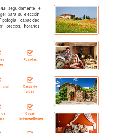
ona
seguidamente le
ger para su elección.
ipología, capacidad,
r, precios, horarios,
les
Posadas
les
 rural
Casas de
aldea
s de
Casas
era
independientes