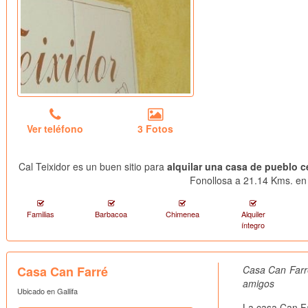
Ver teléfono
3 Fotos
Cal Teixidor es un buen sitio para
alquilar una casa de pueblo c
Fonollosa a 21.14 Kms. en 
Familias
Barbacoa
Chimenea
Alquiler
íntegro
Casa Can Farré
Casa Can Farré
amigos
Ubicado en Gallifa
La casa Can Fa