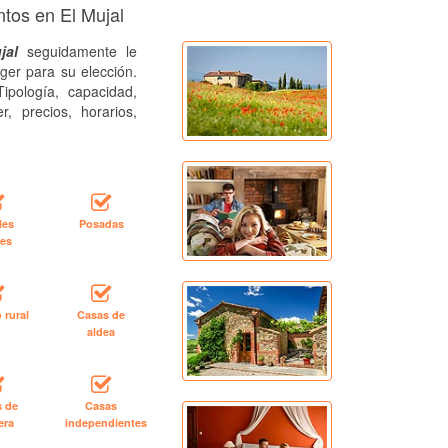
ntos en El Mujal
jal
seguidamente le
ger para su elección.
ipología, capacidad,
r, precios, horarios,
les
Posadas
les
 rural
Casas de
aldea
s de
Casas
era
independientes