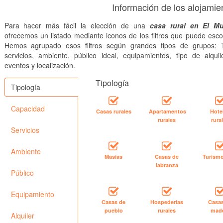
Información de los alojamie
Para hacer más fácil la elección de una
casa rural en El Mu
ofrecemos un listado mediante iconos de los filtros que puede esco
Hemos agrupado esos filtros según grandes tipos de grupos: T
servicios, ambiente, público ideal, equipamientos, tipo de alquile
eventos y localización.
Tipología
Tipología
Capacidad
Casas rurales
Apartamentos
Hote
rurales
rura
Servicios
Ambiente
Masías
Casas de
Turismo
labranza
Público
Equipamiento
Casas de
Hospederías
Casa
pueblo
rurales
mad
Alquiler