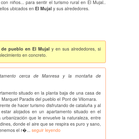
 con niños... para sentir el turismo rural en El Mujal..
ellos ubicados en
El Mujal
y sus alrededores.
 de pueblo en El Mujal
y en sus alrededores, si
blecimiento en concreto.
artamento cerca de Manresa y la montaña de
mento situado en la planta baja de una casa de
n Marquet Paradis del pueblo el Pont de Vilomara.
rente de hacer turismo disfrutando de cataluña y al
estar alojados en un apartamento situado en el
anización que le envuelve la naturaleza, entre
dines, donde el aire que se respira es puro y sano,
enemos el r�...
seguir leyendo