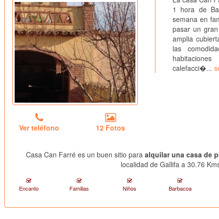
1 hora de Ba
semana en fami
pasar un gran
amplia cubiert
las comodid
habitacione
calefacci�...
s
Ver teléfono
12 Fotos
Casa Can Farré es un buen sitio para
alquilar una casa de p
localidad de Gallifa a 30.76 Kms
Encanto
Familias
Niños
Barbacoa