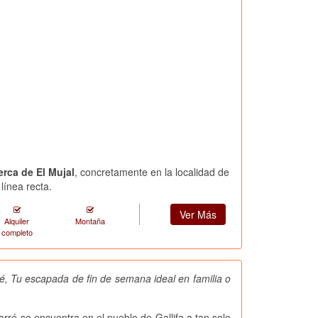
erca de El Mujal
, concretamente en la localidad de
línea recta.
Ver Más
Alquiler
Montaña
completo
, Tu escapada de fin de semana ideal en familia o
rré se encuentra en el pueblo de Gallifa a tan solo