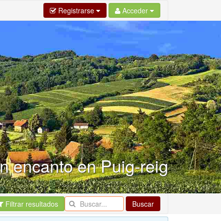
Registrarse
Acceder
n encanto en Puig-reig
Filtrar resultados
Buscar