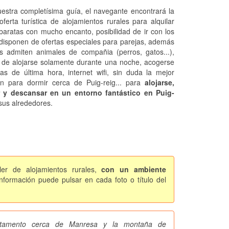
estra completísima guía, el navegante encontrará la
oferta turística de alojamientos rurales para alquilar
baratas con mucho encanto, posibilidad de ir con los
 disponen de ofertas especiales para parejas, además
s admiten animales de compañia (perros, gatos...),
 de alojarse solamente durante una noche, acogerse
tas de última hora, internet wifi, sin duda la mejor
ón para dormir cerca de Puig-reig... para
alojarse,
r y descansar en un entorno fantástico en Puig-
sus alrededores.
ler de alojamientos rurales,
con un ambiente
formación puede pulsar en cada foto o título del
artamento cerca de Manresa y la montaña de