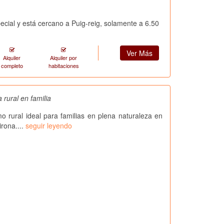
cial y está cercano a Puig-reig, solamente a 6.50
Ver Más
Alquiler
Alquiler por
completo
habitaciones
a rural en familia
o rural ideal para familias en plena naturaleza en
irona....
seguir leyendo