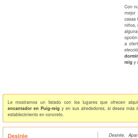
Con nu
mejor 
casas 
niños,
alguna
opción
a ofer
elecci
dormi
reig
y 
Le mostramos un listado con los lugares que ofrecen alqui
encantador en Puig-reig
y en sus alrededores, si desea más in
establecimiento en concreto.
Desirée
Desirée, Ap