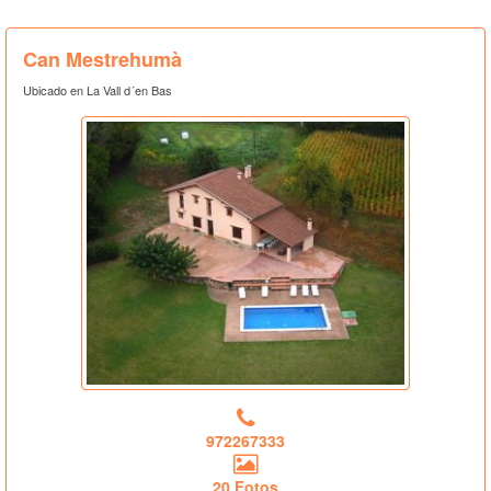
Can Mestrehumà
Ubicado en La Vall d´en Bas
972267333
20 Fotos