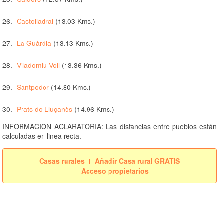
26.-
Castelladral
(13.03 Kms.)
27.-
La Guàrdia
(13.13 Kms.)
28.-
Viladomiu Vell
(13.36 Kms.)
29.-
Santpedor
(14.80 Kms.)
30.-
Prats de Lluçanès
(14.96 Kms.)
INFORMACIÓN ACLARATORIA: Las distancias entre pueblos están
calculadas en linea recta.
Casas rurales
Añadir Casa rural GRATIS
Acceso propietarios