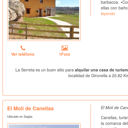
barbacoa. •Con
ellas con bañ
leyendo
Ver teléfono
1Foto
La Serreta es un buen sitio para
alquilar una casa de turism
localidad de Gironella a 20.82 Km
El Molí de Canellas
El Molí de Can
Ubicado en Sagàs
Canellas, turi
la comarca de