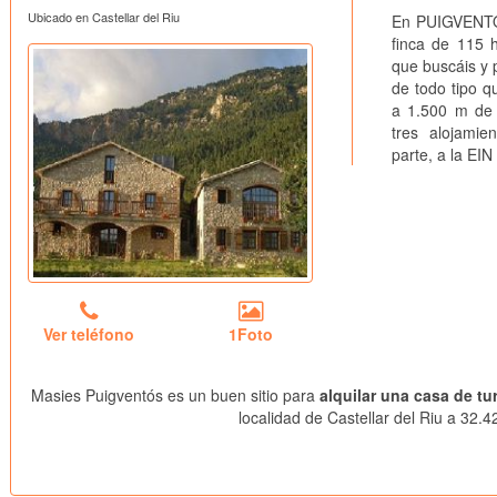
Ubicado en Castellar del Riu
En PUIGVENTÓS,
finca de 115 h
que buscáis y 
de todo tipo qu
a 1.500 m de a
tres alojamie
parte, a la EIN
Ver teléfono
1Foto
Masies Puigventós es un buen sitio para
alquilar una casa de tu
localidad de Castellar del Riu a 32.4