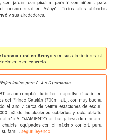
, con jardín, con piscina, para ir con niños... para
 el turismo rural en Avinyó.. Todos ellos ubicados
nyó
y sus alrededores.
 turismo rural en Avinyó
y en sus alrededores, si
blecimiento en concreto.
Alojamientos para 2, 4 o 6 personas
es un complejo turístico - deportivo situado en
tes del Pirineo Catalán (700m. alt.), con muy buena
odo el año y cerca de veinte estaciones de esquí.
000 m2 de instalaciones cubiertas y está abierto
s del año.ALOJAMIENTO en bungalows de madera,
 chalets, equipados con el máximo confort, para
n su fami...
seguir leyendo