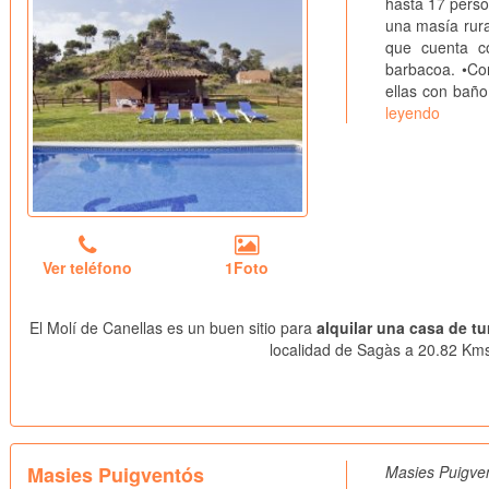
hasta 17 pers
una masía rura
que cuenta co
barbacoa. •Con
ellas con bañ
leyendo
Ver teléfono
1Foto
El Molí de Canellas es un buen sitio para
alquilar una casa de tu
localidad de Sagàs a 20.82 Kms.
Masies Puigventós
Masies Puigven