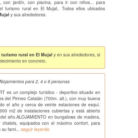
, con jardín, con piscina, para ir con niños... para
 el turismo rural en El Mujal.. Todos ellos ubicados
Mujal
y sus alrededores.
turismo rural en El Mujal
y en sus alrededores, si
blecimiento en concreto.
Alojamientos para 2, 4 o 6 personas
es un complejo turístico - deportivo situado en
tes del Pirineo Catalán (700m. alt.), con muy buena
odo el año y cerca de veinte estaciones de esquí.
000 m2 de instalaciones cubiertas y está abierto
s del año.ALOJAMIENTO en bungalows de madera,
 chalets, equipados con el máximo confort, para
n su fami...
seguir leyendo