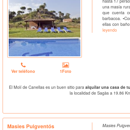
hasta 17 pers
una masía rura
que cuenta co
barbacoa. •Con
ellas con bañ
leyendo
Ver teléfono
1Foto
El Molí de Canellas es un buen sitio para
alquilar una casa de t
la localidad de Sagàs a 19.86 Km
Masies Puigventós
Masies Puigven