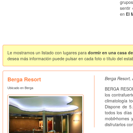
grupos
sentir
en
El 
Le mostramos un listado con lugares para
dormir en una casa de 
desea más información puede pulsar en cada foto o título del esta
Berga Resort
Berga Resort, 
Ubicado en Berga
BERGA RESORT 
los contrafuer
climatología t
Dispone de 5.
todos los día
mobil•homes y
disfrutarlos co