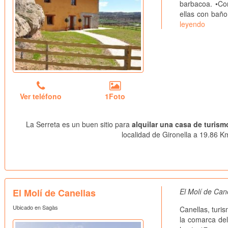
barbacoa. •Con
ellas con bañ
leyendo
Ver teléfono
1Foto
La Serreta es un buen sitio para
alquilar una casa de turismo
localidad de Gironella a 19.86 Km
El Molí de Canellas
El Molí de Can
Ubicado en Sagàs
Canellas, turi
la comarca de