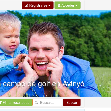
Registrarse
Acceder
n campo de golf en Avinyó
Filtrar resultados
Buscar