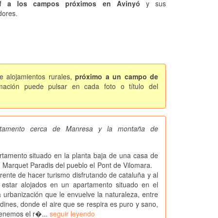
f a los campos próximos en Avinyó
y sus
dores.
e alojamientos rurales,
próximo a un campo de
ación puede pulsar en cada foto o título del
artamento cerca de Manresa y la montaña de
mento situado en la planta baja de una casa de
n Marquet Paradis del pueblo el Pont de Vilomara.
rente de hacer turismo disfrutando de cataluña y al
estar alojados en un apartamento situado en el
anización que le envuelve la naturaleza, entre
dines, donde el aire que se respira es puro y sano,
enemos el r�...
seguir leyendo