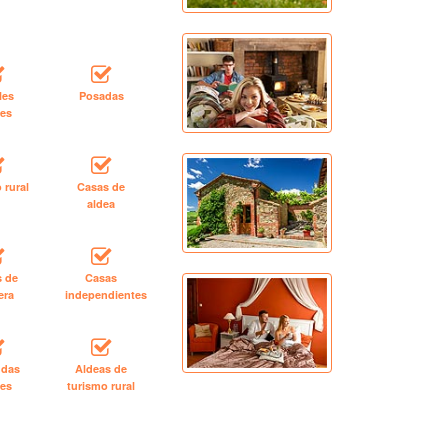
les
Posadas
les
 rural
Casas de
aldea
s de
Casas
era
independientes
ndas
Aldeas de
les
turismo rural