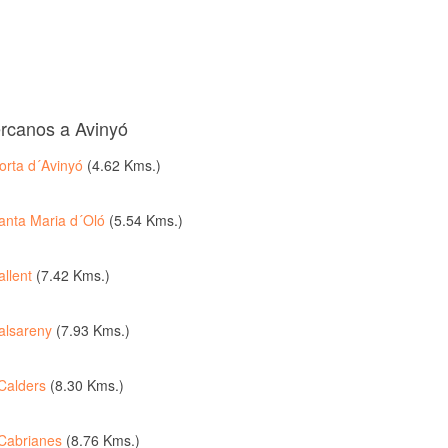
ercanos a Avinyó
orta d´Avinyó
(4.62 Kms.)
anta Maria d´Oló
(5.54 Kms.)
allent
(7.42 Kms.)
alsareny
(7.93 Kms.)
Calders
(8.30 Kms.)
Cabrianes
(8.76 Kms.)