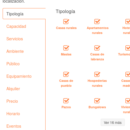
localización.
Tipología
Tipología
Capacidad
Casas rurales
Apartamentos
Hote
rurales
rura
Servicios
Ambiente
Masías
Casas de
Turismo
labranza
Público
Equipamiento
Casas de
Hospederías
Casa
pueblo
rurales
mad
Alquiler
Precio
Pazos
Bungalows
Vivie
rura
Horario
Ver 16 más
Eventos