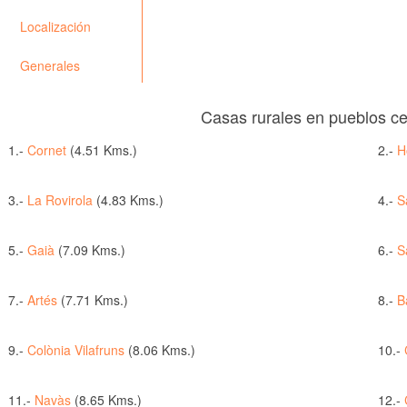
Localización
Generales
Casas rurales en pueblos c
1.-
Cornet
(4.51 Kms.)
2.-
H
3.-
La Rovirola
(4.83 Kms.)
4.-
S
5.-
Gaià
(7.09 Kms.)
6.-
S
7.-
Artés
(7.71 Kms.)
8.-
B
9.-
Colònia Vilafruns
(8.06 Kms.)
10.-
11.-
Navàs
(8.65 Kms.)
12.-