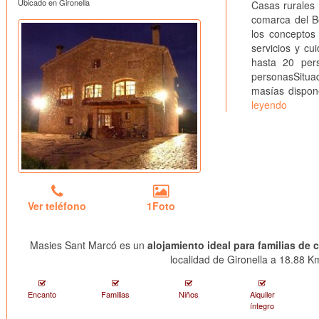
Ubicado en Gironella
Casas rurales 
comarca del 
los conceptos 
servicios y cu
hasta 20 per
personasSitua
masías dispon
leyendo
Ver teléfono
1Foto
Masies Sant Marcó es un
alojamiento ideal para familias de 
localidad de Gironella a 18.88 Km
Encanto
Familias
Niños
Alquiler
íntegro