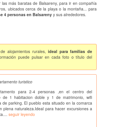
ar las más baratas de Balsareny, para ir en compañía
ros, ubicados cerca de la playa o la montaña... para
se 4 personas en Balsareny
y sus alrededores.
 de alojamientos rurales,
ideal para familias de
rmación puede pulsar en cada foto o título del
rtamento turistico
tamento para 2-4 personas ,en el centro del
e de 1 habitacion doble y 1 de matrimonio, wifi
za de parking. El pueblo esta situado en la comarca
en plena naturaleza.Ideal para hacer excursiones a
ta....
seguir leyendo