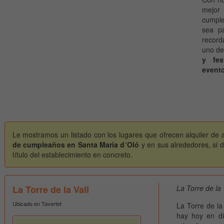
mejor
cumple
sea p
record
uno de
y fes
evento
Le mostramos un listado con los lugares que ofrecen alquiler de 
de cumpleaños en Santa Maria d´Oló
y en sus alrededores, si 
título del establecimiento en concreto.
La Torre de la Vall
La Torre de la 
Ubicado en Tavertet
La Torre de la
hay hoy en dí