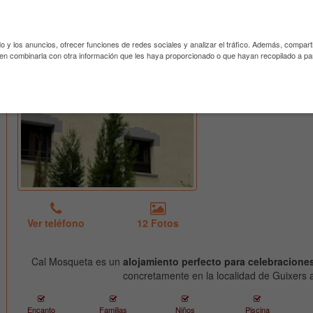
Cal Mosqueta
Cal Mosqueta, 
en plena natur
Ubicado en Guixers
Los apartamen
do y los anuncios, ofrecer funciones de redes sociales y analizar el tráfico. Además, compar
naturaleza, c
den combinarla con otra información que les haya proporcionado o que hayan recopilado a par
Son ideales p
disponen de pis
seguir leyendo
Ver teléfono
12 Fotos
Cal Mosqueta es un
alojamiento perfecto para celebracione
concretamente en la localidad de Guixers a
Encanto
Familias
Niños
Piscina