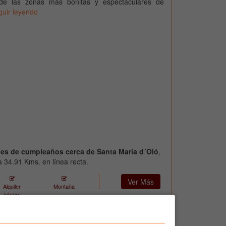
e las zonas más bonitas y espectaculares de
guir leyendo
nes de cumpleaños cerca de Santa Maria d´Oló
,
a 34.91 Kms. en línea recta.
Ver Más
Alquiler
Montaña
íntegro