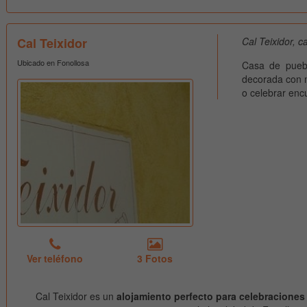
Cal Teixidor
Cal Teixidor, 
Ubicado en Fonollosa
Casa de puebl
decorada con m
o celebrar encu
Ver teléfono
3 Fotos
Cal Teixidor es un
alojamiento perfecto para celebracione