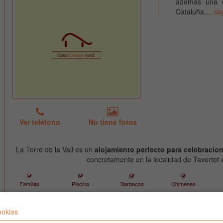
además una d
Cataluña....
se
Ver teléfono
No tiene fotos
La Torre de la Vall es un
alojamiento perfecto para celebracio
concretamente en la localidad de Tavertet 
Familias
Piscina
Barbacoa
Chimenea
ookies