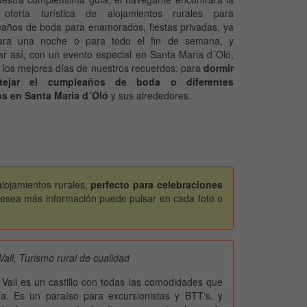
 oferta turística de alojamientos rurales para
años de boda para enamorados, fiestas privadas, ya
ara una noche o para todo el fin de semana, y
ar así, con un evento especial en Santa Maria d´Oló,
 los mejores días de nuestros recuerdos. para
dormir
tejar el cumpleaños de boda o diferentes
s en Santa Maria d´Oló
y sus alrededores.
alojamientos rurales,
perfecto para celebraciones
desea más información puede pulsar en cada foto o
Vall, Turismo rural de cualidad
 Vall es un castillo con todas las comodidades que
a. Es un paraíso para excursionistas y BTT's, y