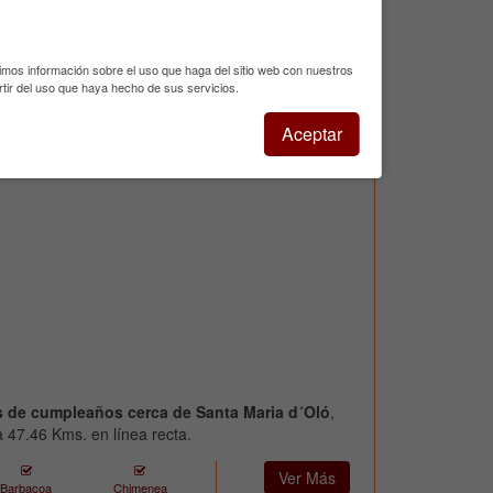
Disfruta de tus vacaciones con familiares y amigos
aleza
tos rurales Cal Mosqueta se encuentran en plena
timos información sobre el uso que haga del sitio web con nuestros
erca de la localidad de Sant Llorenç de Morunys.
tir del uso que haya hecho de sus servicios.
ara vacaciones en familia o grupos de amigos,
cina al aire libre, barbacoa, parque infantil y un...
Aceptar
s de cumpleaños cerca de Santa Maria d´Oló
,
 47.46 Kms. en línea recta.
Ver Más
Barbacoa
Chimenea