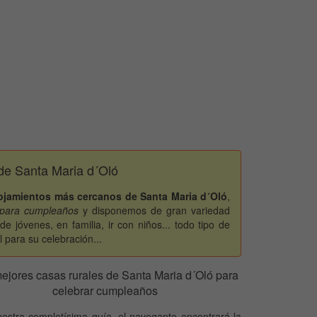
de Santa Maria d´Oló
ojamientos más cercanos de Santa Maria d´Oló
,
s para cumpleaños
y disponemos de gran variedad
 jóvenes, en familia, ir con niños... todo tipo de
l para su celebración...
ejores casas rurales de Santa Maria d´Oló para
celebrar cumpleaños
estra completísima guía, el navegante encontrará la