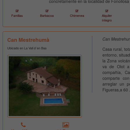
concretamente en la localidad de Fonollosa 
Familias
Barbacoa
Chimenea
Alquiler
íntegro
Can Mestrehumà
Can Mestrehum
Ubicado en La Vall d´en Bas
Casa rural, to
entorno, situa
la Zona volcáni
va de Olot a
compañía, Ca
comparte con
arreglar un 
Figueras,a 60 