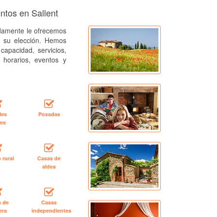
ntos en Sallent
amente le ofrecemos
a su elección. Hemos
capacidad, servicios,
, horarios, eventos y
les
Posadas
les
 rural
Casas de
aldea
s de
Casas
era
independientes