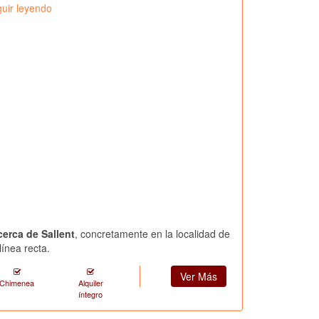
uir leyendo
cerca de Sallent
, concretamente en la localidad de
ínea recta.
Ver Más
Chimenea
Alquiler
íntegro