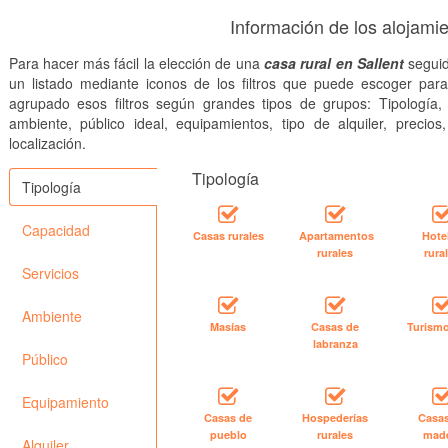
Información de los alojamie
Para hacer más fácil la elección de una
casa rural en Sallent
seguid
un listado mediante iconos de los filtros que puede escoger par
agrupado esos filtros según grandes tipos de grupos: Tipología, 
ambiente, público ideal, equipamientos, tipo de alquiler, precios
localización.
Tipología
Tipología
Capacidad
Casas rurales
Apartamentos
Hote
rurales
rura
Servicios
Ambiente
Masías
Casas de
Turismo
labranza
Público
Equipamiento
Casas de
Hospederías
Casa
pueblo
rurales
mad
Alquiler