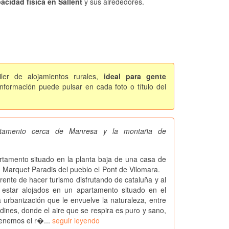
acidad física en Sallent
y sus alrededores.
ler de alojamientos rurales,
ideal para gente
formación puede pulsar en cada foto o título del
artamento cerca de Manresa y la montaña de
mento situado en la planta baja de una casa de
n Marquet Paradis del pueblo el Pont de Vilomara.
rente de hacer turismo disfrutando de cataluña y al
estar alojados en un apartamento situado en el
anización que le envuelve la naturaleza, entre
dines, donde el aire que se respira es puro y sano,
enemos el r�...
seguir leyendo