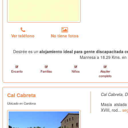
Ver teléfono
No tiene fotos
Desirée es un
alojamiento ideal para gente discapacitada c
Manresa a 18.29 Kms. en l
Encanto
Familias
Niños
Alquiler
completo
Cal Cabreta
Cal Cabreta, D
Ubicado en Cardona
Masía aislada
XVIII, rod...
seg