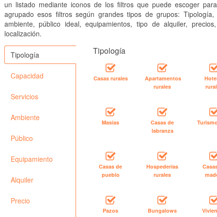
un listado mediante iconos de los filtros que puede escoger par
agrupado esos filtros según grandes tipos de grupos: Tipología, 
ambiente, público ideal, equipamientos, tipo de alquiler, precios
localización.
Tipología
Tipología
Capacidad
Casas rurales
Apartamentos
Hote
rurales
rura
Servicios
Ambiente
Masías
Casas de
Turismo
labranza
Público
Equipamiento
Casas de
Hospederías
Casa
pueblo
rurales
mad
Alquiler
Precio
Pazos
Bungalows
Vivie