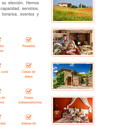
a su elección. Hemos
capacidad, servicios,
, horarios, eventos y
les
Posadas
les
 rural
Casas de
aldea
s de
Casas
era
independientes
ndas
Aldeas de