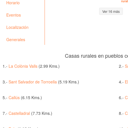
rura
Horario
Ver 16 más
Eventos
Localización
Generales
Casas rurales en pueblos c
1.-
La Colònia Valls
(2.99 Kms.)
2.-
S
3.-
Sant Salvador de Torroella
(5.19 Kms.)
4.-
E
5.-
Callús
(6.15 Kms.)
6.-
C
7.-
Castelladral
(7.73 Kms.)
8.-
C