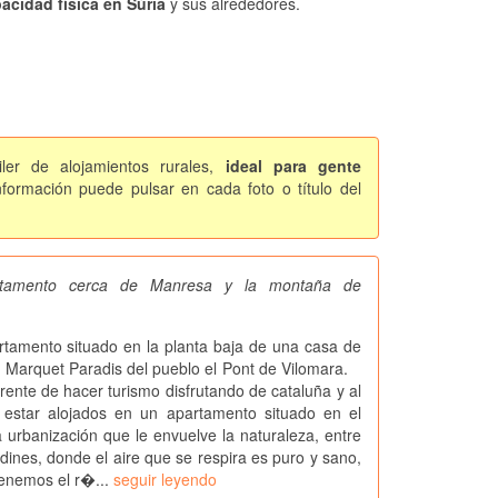
acidad física en Súria
y sus alrededores.
ler de alojamientos rurales,
ideal para gente
formación puede pulsar en cada foto o título del
artamento cerca de Manresa y la montaña de
mento situado en la planta baja de una casa de
n Marquet Paradis del pueblo el Pont de Vilomara.
rente de hacer turismo disfrutando de cataluña y al
estar alojados en un apartamento situado en el
anización que le envuelve la naturaleza, entre
dines, donde el aire que se respira es puro y sano,
enemos el r�...
seguir leyendo