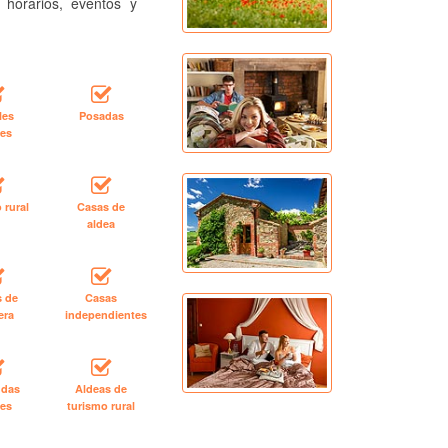
, horarios, eventos y
les
Posadas
les
 rural
Casas de
aldea
s de
Casas
era
independientes
ndas
Aldeas de
les
turismo rural