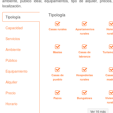
ambiente, público ideal, equipamientos, tipo de alquiler, precios
localización.
Tipología
Tipología
Capacidad
Casas rurales
Apartamentos
Hote
rurales
rura
Servicios
Ambiente
Masías
Casas de
Turismo
labranza
Público
Equipamiento
Casas de
Hospederías
Casa
pueblo
rurales
mad
Alquiler
Precio
Pazos
Bungalows
Vivie
rura
Horario
Ver 16 más