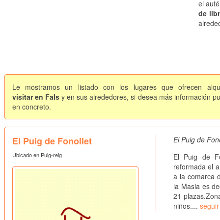
el aut
de lib
alrede
Le mostramos un listado con los lugares que ofrecen alqui
visitar en Fals
y en sus alrededores, si desea más información pue
en concreto.
El Puig de Fonollet
El Puig de Fon
Ubicado en Puig-reig
El Puig de F
reformada el a
a la comarca d
la Masia es de
21 plazas.Zona 
niños....
seguir