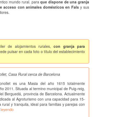
éntico mundo rural. para
que dispone de una granja
re acceso con animales domésticos en Fals
y sus
dores.
ler de alojamientos rurales,
con granja para
de pulsar en cada foto o título del establecimiento
ollet, Casa Rural cerca de Barcelona
onollet es una Masia del año 1615 totalmente
ño 2011. Situada al termino municipal de Puig-reig,
el Berguedá, provincia de Barcelona. Actualmente
dicada al Agroturismo con una capacidad para 15-
rural y tranquila, ideal para familias y parejas con
 leyendo