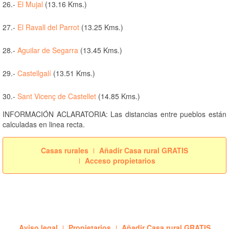
26.-
El Mujal
(13.16 Kms.)
27.-
El Ravall del Parrot
(13.25 Kms.)
28.-
Aguilar de Segarra
(13.45 Kms.)
29.-
Castellgalí
(13.51 Kms.)
30.-
Sant Vicenç de Castellet
(14.85 Kms.)
INFORMACIÓN ACLARATORIA: Las distancias entre pueblos están
calculadas en linea recta.
Casas rurales
Añadir Casa rural GRATIS
Acceso propietarios
Aviso legal
Propietarios
Añadir Casa rural GRATIS