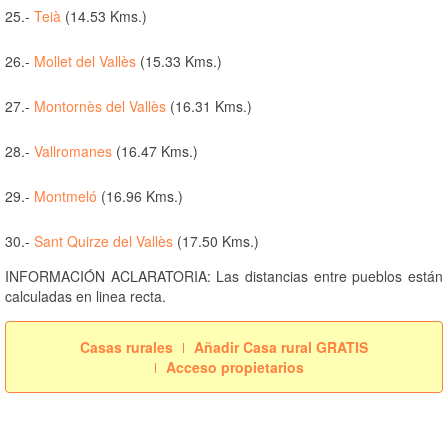
25.-
Teià
(14.53 Kms.)
26.-
Mollet del Vallès
(15.33 Kms.)
27.-
Montornès del Vallès
(16.31 Kms.)
28.-
Vallromanes
(16.47 Kms.)
29.-
Montmeló
(16.96 Kms.)
30.-
Sant Quirze del Vallès
(17.50 Kms.)
INFORMACIÓN ACLARATORIA: Las distancias entre pueblos están
calculadas en linea recta.
Casas rurales
Añadir Casa rural GRATIS
Acceso propietarios