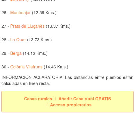
26.-
Montmajor
(12.59 Kms.)
27.-
Prats de Lluçanès
(13.37 Kms.)
28.-
La Quar
(13.73 Kms.)
29.-
Berga
(14.12 Kms.)
30.-
Colònia Vilafruns
(14.46 Kms.)
INFORMACIÓN ACLARATORIA: Las distancias entre pueblos están
calculadas en linea recta.
Casas rurales
Añadir Casa rural GRATIS
Acceso propietarios