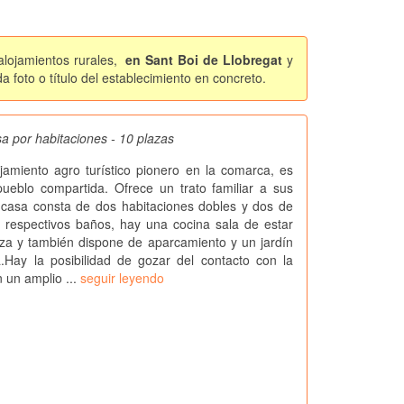
alojamientos rurales,
en Sant Boi de Llobregat
y
foto o título del establecimiento en concreto.
sa por habitaciones - 10 plazas
ojamiento agro turístico pionero en la comarca, es
ueblo compartida. Ofrece un trato familiar a sus
 casa consta de dos habitaciones dobles y dos de
s respectivos baños, hay una cocina sala de estar
za y también dispone de aparcamiento y un jardín
.Hay la posibilidad de gozar del contacto con la
n un amplio ...
seguir leyendo