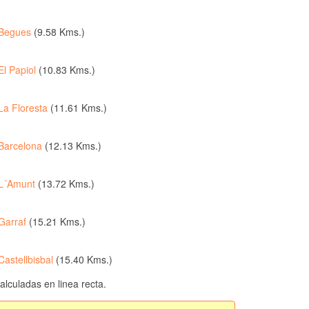
Begues
(9.58 Kms.)
El Papiol
(10.83 Kms.)
La Floresta
(11.61 Kms.)
Barcelona
(12.13 Kms.)
L´Amunt
(13.72 Kms.)
Garraf
(15.21 Kms.)
Castellbisbal
(15.40 Kms.)
culadas en linea recta.