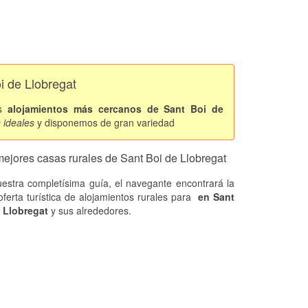
i de Llobregat
os
alojamientos más cercanos de Sant Boi de
s ideales
y disponemos de gran variedad
mejores casas rurales de Sant Boi de Llobregat
estra completísima guía, el navegante encontrará la
oferta turística de alojamientos rurales
para
en Sant
 Llobregat
y sus alrededores.