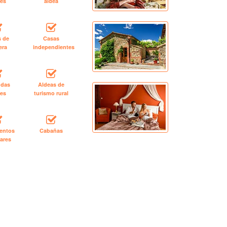
les
aldea
s de
Casas
era
independientes
ndas
Aldeas de
les
turismo rural
entos
Cabañas
ares