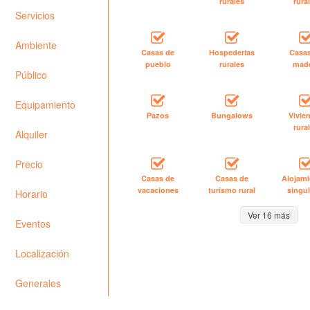
rurales
rura
Servicios
Ambiente
Casas de
Hospederías
Casa
pueblo
rurales
mad
Público
Equipamiento
Pazos
Bungalows
Vivie
rura
Alquiler
Precio
Casas de
Casas de
Alojami
vacaciones
turismo rural
singul
Horario
Ver 16 más
Eventos
Localización
Generales