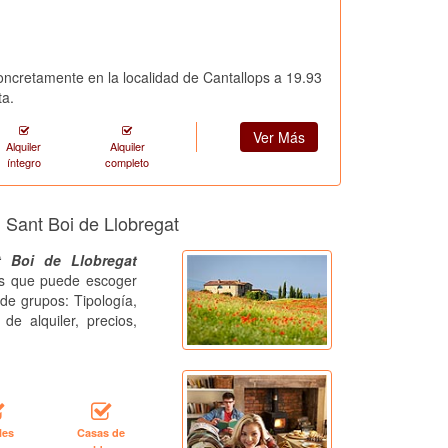
concretamente en la localidad de Cantallops a 19.93
ta.
Ver Más
Alquiler
Alquiler
íntegro
completo
 Sant Boi de Llobregat
t Boi de Llobregat
ros que puede escoger
de grupos: Tipología,
de alquiler, precios,
les
Casas de