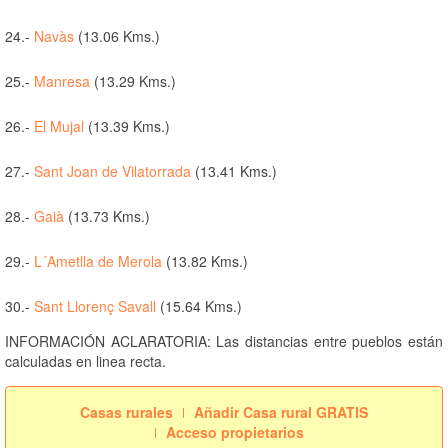
24.-
Navàs
(13.06 Kms.)
25.-
Manresa
(13.29 Kms.)
26.-
El Mujal
(13.39 Kms.)
27.-
Sant Joan de Vilatorrada
(13.41 Kms.)
28.-
Gaià
(13.73 Kms.)
29.-
L´Ametlla de Merola
(13.82 Kms.)
30.-
Sant Llorenç Savall
(15.64 Kms.)
INFORMACIÓN ACLARATORIA: Las distancias entre pueblos están
calculadas en linea recta.
Casas rurales
Añadir Casa rural GRATIS
Acceso propietarios