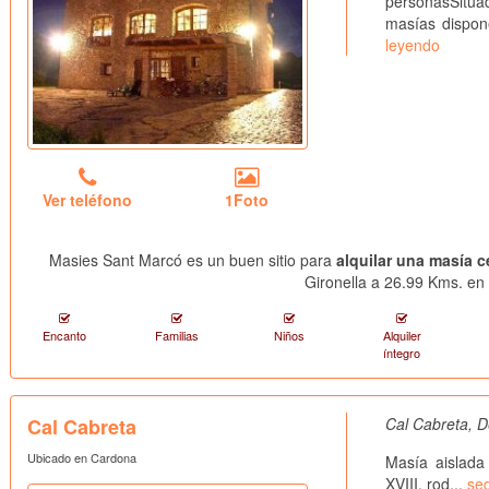
personasSitua
masías dispon
leyendo
Ver teléfono
1Foto
Masies Sant Marcó es un buen sitio para
alquilar una masía c
Gironella a 26.99 Kms. en 
Encanto
Familias
Niños
Alquiler
íntegro
Cal Cabreta
Cal Cabreta, D
Ubicado en Cardona
Masía aislada
XVIII, rod...
seg