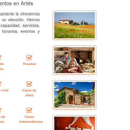
entos en Artés
amente le ofrecemos
a su elección. Hemos
capacidad, servicios,
, horarios, eventos y
les
Posadas
les
 rural
Casas de
aldea
s de
Casas
era
independientes