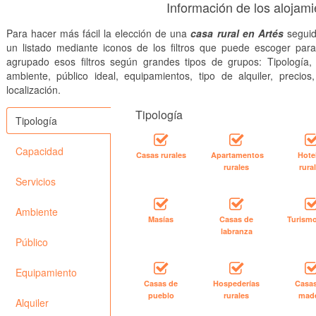
Información de los alojami
Para hacer más fácil la elección de una
casa rural en Artés
seguid
un listado mediante iconos de los filtros que puede escoger par
agrupado esos filtros según grandes tipos de grupos: Tipología, 
ambiente, público ideal, equipamientos, tipo de alquiler, precios
localización.
Tipología
Tipología
Capacidad
Casas rurales
Apartamentos
Hote
rurales
rura
Servicios
Ambiente
Masías
Casas de
Turismo
labranza
Público
Equipamiento
Casas de
Hospederías
Casa
pueblo
rurales
mad
Alquiler