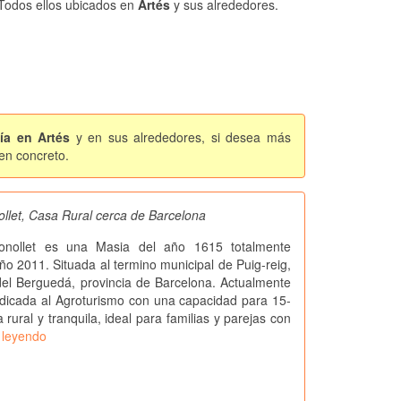
. Todos ellos ubicados en
Artés
y sus alrededores.
ía en Artés
y en sus alrededores, si desea más
 en concreto.
ollet, Casa Rural cerca de Barcelona
onollet es una Masia del año 1615 totalmente
ño 2011. Situada al termino municipal de Puig-reig,
el Berguedá, provincia de Barcelona. Actualmente
dicada al Agroturismo con una capacidad para 15-
rural y tranquila, ideal para familias y parejas con
 leyendo