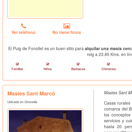
Ver teléfono
No tiene fotos
El Puig de Fonollet es un buen sitio para
alquilar una masía cerc
reig a 23.85 Kms. en lín
Familias
Niños
Barbacoa
Chimenea
Masies Sant Marcó
Masies Sant Ma
Ubicado en Gironella
Casas rurales 
comarca del 
los conceptos 
servicios y cu
hasta 20 per