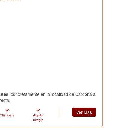
Artés
, concretamente en la localidad de Cardona a
recta.
Ver Más
Chimenea
Alquiler
íntegro