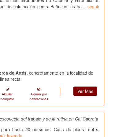
da en los alrededores de Capolat y GironellaLas
en de calefacción centralBaño en las ha...
seguir
erca de Artés
, concretamente en la localidad de
línea recta.
Ver Más
Alquiler
Alquiler por
completo
habitaciones
esconecta del trabajo y de la rutina en Cal Cabreta
 para hasta 20 personas. Casa de piedra del s.
uir leyendo