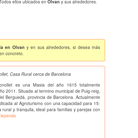
. Todos ellos ubicados en
Olvan
y sus alrededores.
ía en Olvan
y en sus alrededores, si desea más
 en concreto.
ollet, Casa Rural cerca de Barcelona
onollet es una Masia del año 1615 totalmente
ño 2011. Situada al termino municipal de Puig-reig,
el Berguedá, provincia de Barcelona. Actualmente
dicada al Agroturismo con una capacidad para 15-
rural y tranquila, ideal para familias y parejas con
 leyendo