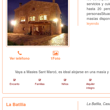
servicios y cu
hasta 20 per
personasSitua
masías dispon
leyendo
Ver teléfono
1Foto
Vaya a Masies Sant Marcó, es ideal alojarse en una masía y
Encanto
Familias
Niños
Alquiler
íntegro
La Batllia
La Batllia, Cas