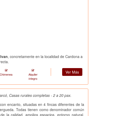
Olvan
, concretamente en la localidad de Cardona a
recta.
Ver Más
Chimenea
Alquiler
íntegro
rcó, Casas rurales completas - 2 a 20 pax.
con encanto, situadas en 4 fincas diferentes de la
Bergueda. Todas tienen como denominador común
de la calidad, amplios espacios, entorno natural,