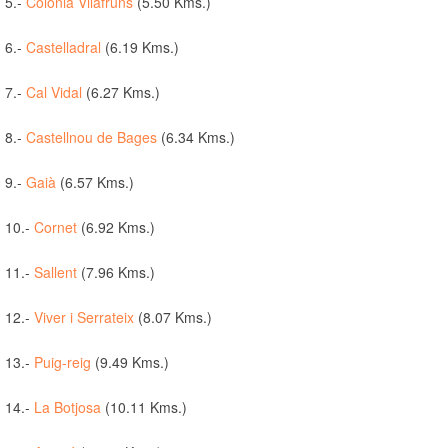
5.-
Colònia Vilafruns
(5.50 Kms.)
6.-
Castelladral
(6.19 Kms.)
7.-
Cal Vidal
(6.27 Kms.)
8.-
Castellnou de Bages
(6.34 Kms.)
9.-
Gaià
(6.57 Kms.)
10.-
Cornet
(6.92 Kms.)
11.-
Sallent
(7.96 Kms.)
12.-
Viver i Serrateix
(8.07 Kms.)
13.-
Puig-reig
(9.49 Kms.)
14.-
La Botjosa
(10.11 Kms.)