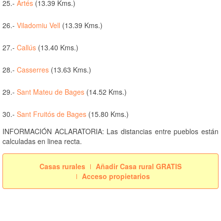
25.-
Artés
(13.39 Kms.)
26.-
Viladomiu Vell
(13.39 Kms.)
27.-
Callús
(13.40 Kms.)
28.-
Casserres
(13.63 Kms.)
29.-
Sant Mateu de Bages
(14.52 Kms.)
30.-
Sant Fruitós de Bages
(15.80 Kms.)
INFORMACIÓN ACLARATORIA: Las distancias entre pueblos están
calculadas en linea recta.
Casas rurales
Añadir Casa rural GRATIS
Acceso propietarios