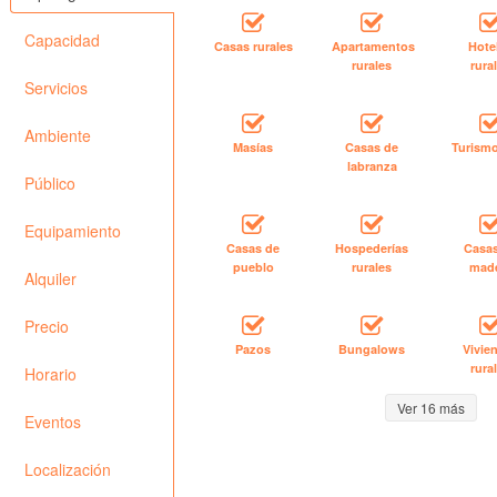
Capacidad
Casas rurales
Apartamentos
Hote
rurales
rura
Servicios
Ambiente
Masías
Casas de
Turismo
labranza
Público
Equipamiento
Casas de
Hospederías
Casa
pueblo
rurales
mad
Alquiler
Precio
Pazos
Bungalows
Vivie
rura
Horario
Ver 16 más
Eventos
Localización