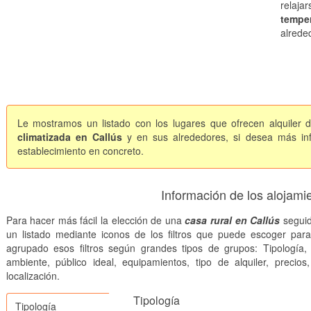
relaja
tempe
alrede
Le mostramos un listado con los lugares que ofrecen alquiler d
climatizada en Callús
y en sus alrededores, si desea más inf
establecimiento en concreto.
Información de los alojami
Para hacer más fácil la elección de una
casa rural en Callús
seguid
un listado mediante iconos de los filtros que puede escoger par
agrupado esos filtros según grandes tipos de grupos: Tipología, 
ambiente, público ideal, equipamientos, tipo de alquiler, precios
localización.
Tipología
Tipología