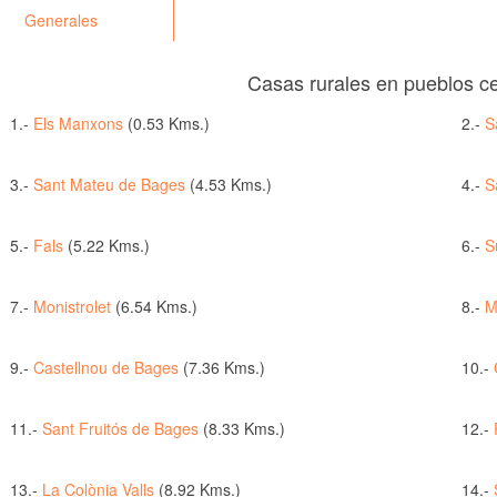
Generales
Casas rurales en pueblos c
1.-
Els Manxons
(0.53 Kms.)
2.-
S
3.-
Sant Mateu de Bages
(4.53 Kms.)
4.-
S
5.-
Fals
(5.22 Kms.)
6.-
S
7.-
Monistrolet
(6.54 Kms.)
8.-
M
9.-
Castellnou de Bages
(7.36 Kms.)
10.-
11.-
Sant Fruitós de Bages
(8.33 Kms.)
12.-
13.-
La Colònia Valls
(8.92 Kms.)
14.-