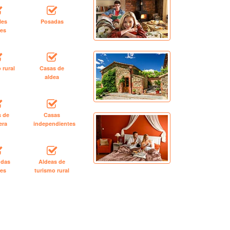
les
Posadas
les
 rural
Casas de
aldea
s de
Casas
era
independientes
ndas
Aldeas de
les
turismo rural