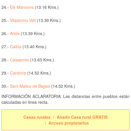
24.-
Els Manxons
(13.16 Kms.)
25.-
Viladomiu Vell
(13.39 Kms.)
26.-
Artés
(13.39 Kms.)
27.-
Callús
(13.40 Kms.)
28.-
Casserres
(13.63 Kms.)
29.-
Cardona
(14.52 Kms.)
30.-
Sant Mateu de Bages
(14.52 Kms.)
INFORMACIÓN ACLARATORIA: Las distancias entre pueblos están
calculadas en linea recta.
Casas rurales
Añadir Casa rural GRATIS
Acceso propietarios