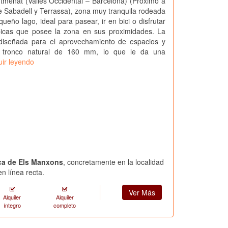
tmenat (Valles Occidental – Barcelona) (Proximo a
e Sabadell y Terrassa), zona muy tranquila rodeada
ueño lago, ideal para pasear, ir en bici o disfrutar
picas que posee la zona en sus proximidades. La
diseñada para el aprovechamiento de espacios y
n tronco natural de 160 mm, lo que le da una
uir leyendo
rca de Els Manxons
, concretamente en la localidad
n línea recta.
Ver Más
Alquiler
Alquiler
íntegro
completo