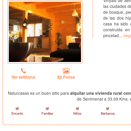
Vinyals de Sen
las ciudades d
de bosque, peq
de las dos hí
casa ha sido 
construida e
pincelad...
seg
Ver teléfono
82 Fotos
Naturcasas es un buen sitio para
alquilar una vivienda rural ce
de Sentmenat a 33.09 Kms. e
Encanto
Familias
Niños
Barbacoa