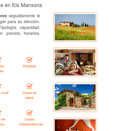
tos en Els Manxons
xons
seguidamente le
ger para su elección.
ipología, capacidad,
r, precios, horarios,
les
Posadas
les
 rural
Casas de
aldea
s de
Casas
era
independientes