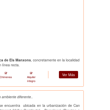
erca de Els Manxons
, concretamente en la localidad
 línea recta.
Ver Más
Chimenea
Alquiler
íntegro
 ambiente diferente..
se encuentra ubicada en la urbanización de Can