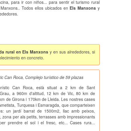
cina, para ir con niños... para sentir el turismo rural
 Manxons.. Todos ellos ubicados en
Els Manxons
y
rededores.
da rural en Els Manxons
y en sus alrededores, si
blecimiento en concreto.
ic Can Roca, Complejo turístico de 59 plazas
urístic Can Roca, està situat a 2 km de Sant
Grau, a 960m d'altitud, 12 km de Vic, 80 km de
km de Girona i 170km de Lleida. Les nostres cases
 Ametista, Turquesa i Esmaragda, que comparteixen
: un jardí barrat de 1500m2, llac amb peixos,
r, zona per als petits, terrasses amb impressionants
per prendre el sol i el fresc, etc... Cases rura...