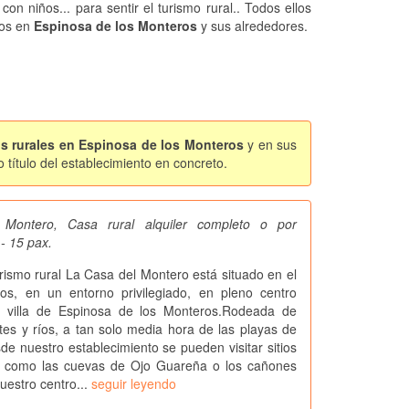
 con niños... para sentir el turismo rural.. Todos ellos
os en
Espinosa de los Monteros
y sus alrededores.
os rurales en Espinosa de los Monteros
y en sus
título del establecimiento en concreto.
Montero, Casa rural alquiler completo o por
- 15 pax.
urismo rural La Casa del Montero está situado en el
os, en un entorno privilegiado, en pleno centro
la villa de Espinosa de los Monteros.Rodeada de
es y ríos, a tan solo media hora de las playas de
de nuestro establecimiento se pueden visitar sitios
os como las cuevas de Ojo Guareña o los cañones
uestro centro...
seguir leyendo