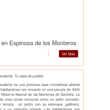
l en Espinosa de los Monteros
Ver Más
scalante, Tu casa de pueblo
escalante es una preciosa casa montañesa abierta
 habitaciónes con encanto en una parcela de 3000
a Reserva Natural de las Marismas de Santoña. La
 de unas zonas comunes como un salón comedor,
 terraza , un jardín con su estanque ,gallinero,
o y un parquing privado. Las habitaciónes son