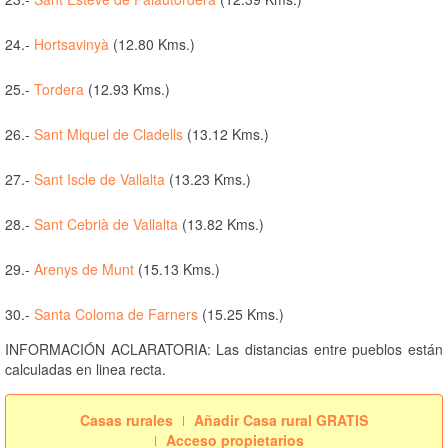
24.-
Hortsavinyà
(12.80 Kms.)
25.-
Tordera
(12.93 Kms.)
26.-
Sant Miquel de Cladells
(13.12 Kms.)
27.-
Sant Iscle de Vallalta
(13.23 Kms.)
28.-
Sant Cebrià de Vallalta
(13.82 Kms.)
29.-
Arenys de Munt
(15.13 Kms.)
30.-
Santa Coloma de Farners
(15.25 Kms.)
INFORMACIÓN ACLARATORIA: Las distancias entre pueblos están
calculadas en linea recta.
Casas rurales
Añadir Casa rural GRATIS
Acceso propietarios