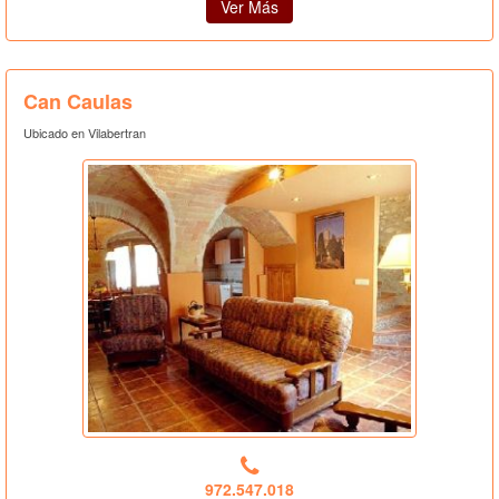
Ver Más
Can Caulas
Ubicado en Vilabertran
972.547.018