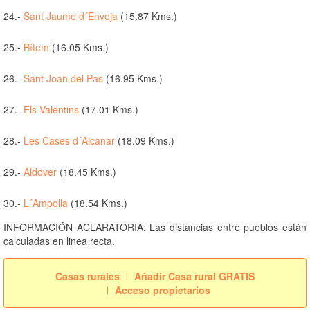
24.-
Sant Jaume d´Enveja
(15.87 Kms.)
25.-
Bítem
(16.05 Kms.)
26.-
Sant Joan del Pas
(16.95 Kms.)
27.-
Els Valentins
(17.01 Kms.)
28.-
Les Cases d´Alcanar
(18.09 Kms.)
29.-
Aldover
(18.45 Kms.)
30.-
L´Ampolla
(18.54 Kms.)
INFORMACIÓN ACLARATORIA: Las distancias entre pueblos están
calculadas en linea recta.
Casas rurales
Añadir Casa rural GRATIS
Acceso propietarios