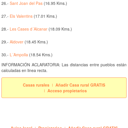
26.-
Sant Joan del Pas
(16.95 Kms.)
27.-
Els Valentins
(17.01 Kms.)
28.-
Les Cases d´Alcanar
(18.09 Kms.)
29.-
Aldover
(18.45 Kms.)
30.-
L´Ampolla
(18.54 Kms.)
INFORMACIÓN ACLARATORIA: Las distancias entre pueblos están
calculadas en linea recta.
Casas rurales
Añadir Casa rural GRATIS
Acceso propietarios
Aviso legal
Propietarios
Añadir Casa rural GRATIS