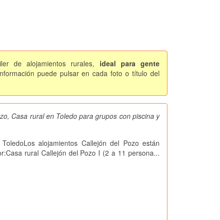
ler de alojamientos rurales,
ideal para gente
formación puede pulsar en cada foto o título del
ozo, Casa rural en Toledo para grupos con piscina y
 ToledoLos alojamientos Callejón del Pozo están
:Casa rural Callejón del Pozo I (2 a 11 persona...