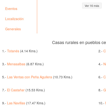
Ver 16 más
Eventos
Localización
Generales
Casas rurales en pueblos c
1.-
Totanés
(4.14 Kms.)
2.-
C
3.-
Menasalbas
(6.87 Kms.)
4.-
N
5.-
Las Ventas con Peña Aguilera
(10.73 Kms.)
6.-
C
7.-
El Castañar
(15.53 Kms.)
8.-
G
9.-
Las Navillas
(17.47 Kms.)
10.-