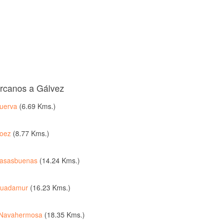
ercanos a Gálvez
uerva
(6.69 Kms.)
oez
(8.77 Kms.)
asasbuenas
(14.24 Kms.)
uadamur
(16.23 Kms.)
Navahermosa
(18.35 Kms.)