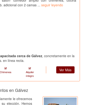
, salón- comedor amplio con chimenea, cocina
b. adicional con 2 camas ...
seguir leyendo
capacitada cerca de Gálvez
, concretamente en la
. en línea recta.
Ver Más
Chimenea
Alquiler
íntegro
entos en Gálvez
amente le ofrecemos
a su elección. Hemos