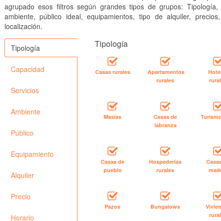
agrupado esos filtros según grandes tipos de grupos: Tipología, 
ambiente, público ideal, equipamientos, tipo de alquiler, precios
localización.
Tipología
Tipología
Capacidad
Casas rurales
Apartamentos
Hote
rurales
rura
Servicios
Ambiente
Masías
Casas de
Turismo
labranza
Público
Equipamiento
Casas de
Hospederías
Casa
pueblo
rurales
mad
Alquiler
Precio
Pazos
Bungalows
Vivie
rura
Horario