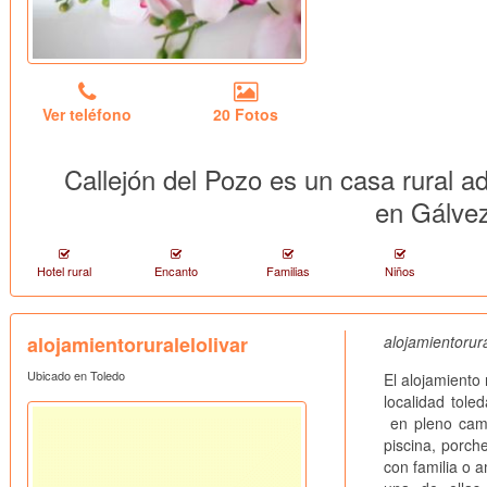
Ver teléfono
20 Fotos
Callejón del Pozo es un casa rural a
en Gálve
Hotel rural
Encanto
Familias
Niños
alojamientoruralelolivar
alojamientorura
Ubicado en Toledo
El alojamiento 
localidad tole
en pleno camp
piscina, porch
con familia o 