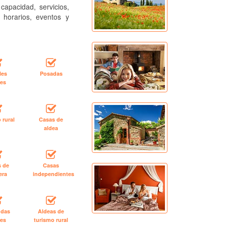
capacidad, servicios,
, horarios, eventos y
les
Posadas
les
 rural
Casas de
aldea
s de
Casas
era
independientes
ndas
Aldeas de
les
turismo rural