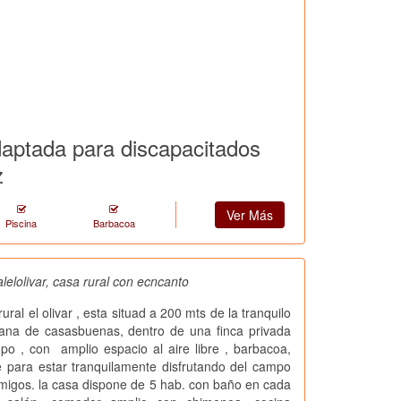
daptada para discapacitados
z
Ver Más
Piscina
Barbacoa
lelolivar, casa rural con ecncanto
rural el olivar , esta situad a 200 mts de la tranquilo
dana de casasbuenas, dentro de una finca privada
o , con amplio espacio al aire libre , barbacoa,
e para estar tranquilamente disfrutando del campo
amigos. la casa dispone de 5 hab. con baño en cada