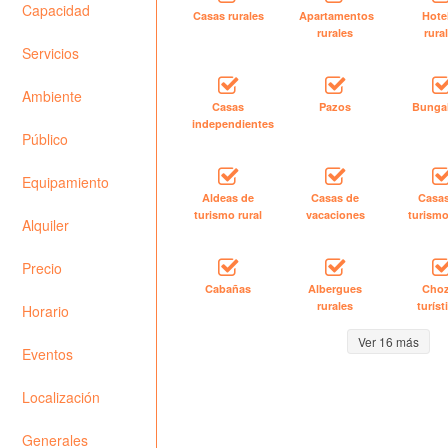
Capacidad
Casas rurales
Apartamentos
Hote
rurales
rura
Servicios
Ambiente
Casas
Pazos
Bunga
independientes
Público
Equipamiento
Aldeas de
Casas de
Casa
turismo rural
vacaciones
turismo
Alquiler
Precio
Cabañas
Albergues
Cho
rurales
turíst
Horario
Ver 16 más
Eventos
Localización
Generales