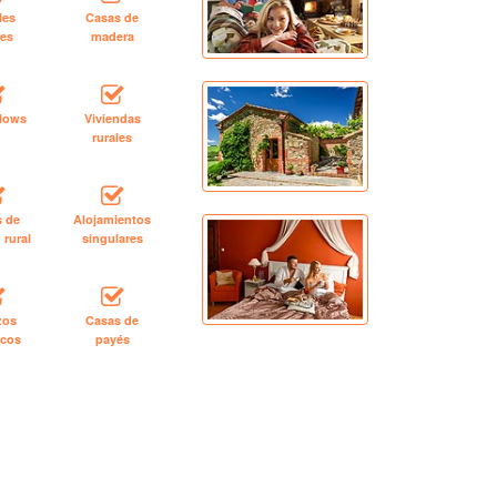
les
Casas de
les
madera
lows
Viviendas
rurales
s de
Alojamientos
 rural
singulares
zos
Casas de
icos
payés