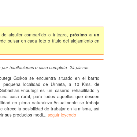
 de alquiler compartido o íntegro,
próximo a un
de pulsar en cada foto o título del alojamiento en
 por habitaciones o casa completa- 24 plazas
butegi Goikoa se encuentra situado en el barrio
a pequeña localidad de Urnieta, a 10 Kms. de
Sebastián.Enbutegi es un caserío rehabilitado y
 una casa rural, para todos aquellos que deseen
ilidad en plena naturaleza.Actualmente se trabaja
e ofrece la posibilidad de trabajar en la misma, así
ir sus productos medi...
seguir leyendo