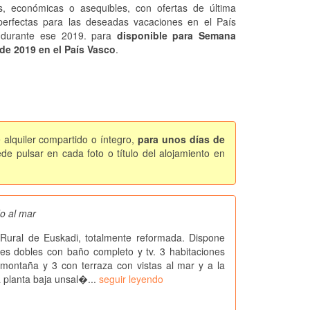
s, económicas o asequibles, con ofertas de última
perfectas para las deseadas vacaciones en el País
 durante ese 2019. para
disponible para Semana
de 2019 en el País Vasco
.
 alquiler compartido o íntegro,
para unos días de
de pulsar en cada foto o título del alojamiento en
do al mar
Rural de Euskadi, totalmente reformada. Dispone
es dobles con baño completo y tv. 3 habitaciones
amontaña y 3 con terraza con vistas al mar y a la
 planta baja unsal�...
seguir leyendo