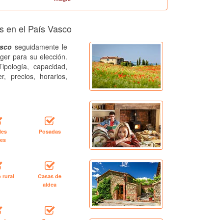
s en el País Vasco
asco
seguidamente le
ger para su elección.
ipología, capacidad,
r, precios, horarios,
les
Posadas
les
 rural
Casas de
aldea