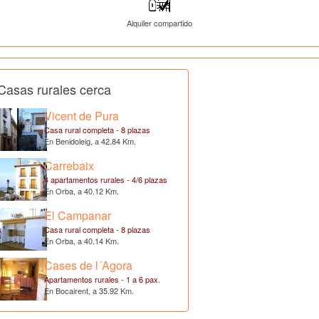
Alquiler compartido
Casas rurales cerca
Vicent de Pura
Casa rural completa - 8 plazas
En Benidoleig, a 42.84 Km.
Carrebaix
4 apartamentos rurales - 4/6 plazas
En Orba, a 40.12 Km.
El Campanar
Casa rural completa - 8 plazas
En Orba, a 40.14 Km.
Cases de l´Agora
Apartamentos rurales - 1 a 6 pax.
En Bocairent, a 35.92 Km.