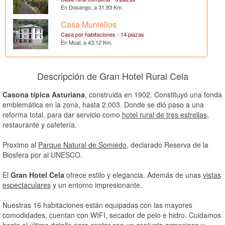
En Dosango, a 31.93 Km.
Casa Muniellos
Casa por habitaciones - 14 plazas
En Moal, a 43.12 Km.
Descripción de Gran Hotel Rural Cela
Casona típica Asturiana
, construida en 1902. Constituyó una fonda
emblemática en la zona, hasta 2.003. Donde se dió paso a una
reforma total, para dar servicio como
hotel rural de tres estrellas
,
restaurante y cafetería.
Proximo al
Parque Natural de Somiedo
, declarado Reserva de la
Biosfera por al UNESCO.
El
Gran Hotel Cela
ofrece estilo y elegancia. Además de unas
vistas
espectaculares
y un entorno impresionante.
Nuestras 16 habitaciones están equipadas con las mayores
comodidades, cuentan con WIFI, secador de pelo e hidro. Cuidamos
hasta el último detalle para contar con un conjunto armonioso y