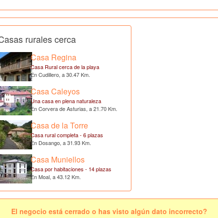
Casas rurales cerca
Casa Regina
Casa Rural cerca de la playa
En Cudillero, a 30.47 Km.
Casa Caleyos
Una casa en plena naturaleza
En Corvera de Asturias, a 21.70 Km.
Casa de la Torre
Casa rural completa - 6 plazas
En Dosango, a 31.93 Km.
Casa Muniellos
Casa por habitaciones - 14 plazas
En Moal, a 43.12 Km.
El negocio está cerrado o has visto algún dato incorrecto?