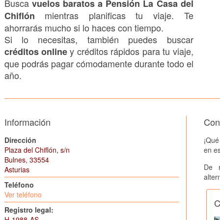
Busca
vuelos baratos a Pensión La Casa del
mientras planificas tu viaje. Te
Chiflón
ahorrarás mucho si lo haces con tiempo.
Si lo necesitas, también puedes buscar
y créditos rápidos para tu viaje,
créditos online
que podrás pagar cómodamente durante todo el
año.
Información
Cons
Dirección
¡Qué
Plaza del Chiflón, s/n
en es
Bulnes, 33554
De 
Asturias
alter
Teléfono
Ver teléfono
C
Registro legal:
H-1988-AS