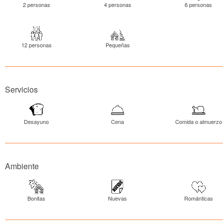
2 personas
4 personas
6 personas
12 personas
Pequeñas
Servicios
Desayuno
Cena
Comida o almuerzo
Ambiente
Bonitas
Nuevas
Románticas