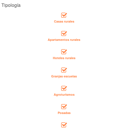
Tipología
Casas rurales
Apartamentos rurales
Hoteles rurales
Granjas escuelas
Agroturismos
Posadas