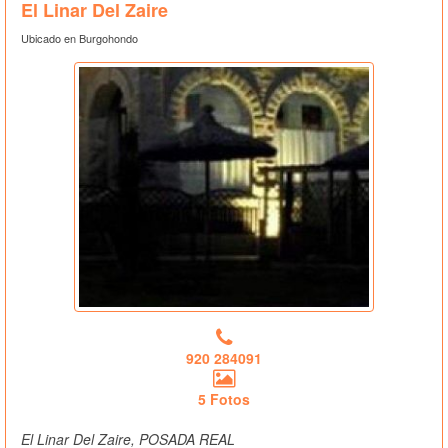
El Linar Del Zaire
Ubicado en Burgohondo
920 284091
5 Fotos
El Linar Del Zaire, POSADA REAL