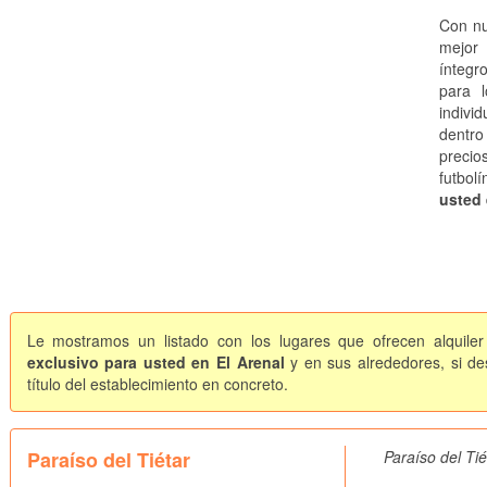
Con nu
mejor 
íntegr
para 
indivi
dentro
preci
futbolí
usted 
Le mostramos un listado con los lugares que ofrecen alquiler
exclusivo para usted en El Arenal
y en sus alrededores, si d
título del establecimiento en concreto.
Paraíso del Tiétar
Paraíso del Ti