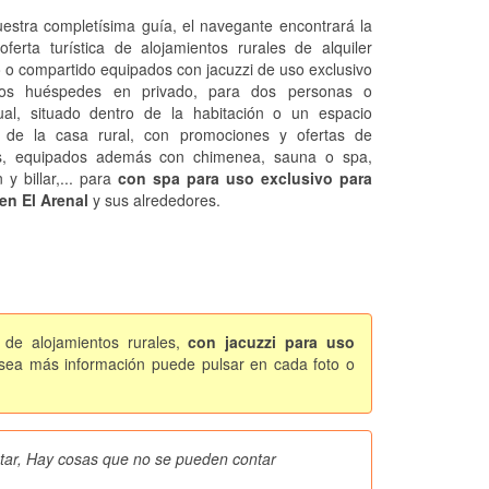
estra completísima guía, el navegante encontrará la
oferta turística de alojamientos rurales de alquiler
o o compartido equipados con jacuzzi de uso exclusivo
los huéspedes en privado, para dos personas o
dual, situado dentro de la habitación o un espacio
 de la casa rural, con promociones y ofertas de
os, equipados además con chimenea, sauna o spa,
n y billar,... para
con spa para uso exclusivo para
en El Arenal
y sus alrededores.
 de alojamientos rurales,
con jacuzzi para uso
esea más información puede pulsar en cada foto o
étar, Hay cosas que no se pueden contar