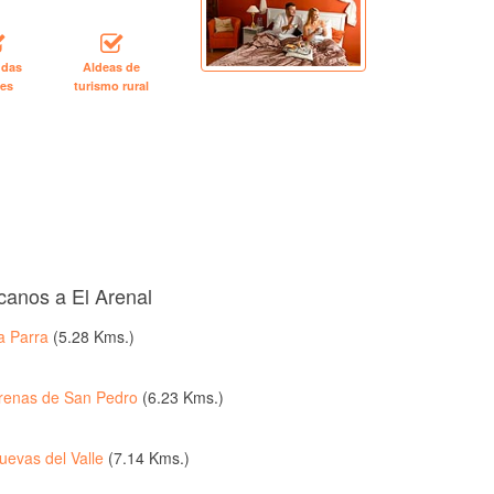
ndas
Aldeas de
les
turismo rural
canos a El Arenal
a Parra
(5.28 Kms.)
renas de San Pedro
(6.23 Kms.)
uevas del Valle
(7.14 Kms.)