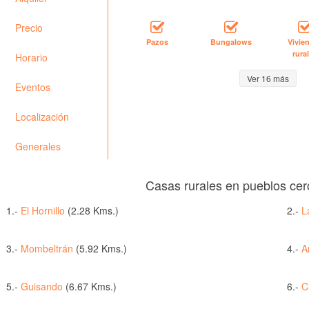
Precio
Pazos
Bungalows
Vivie
rura
Horario
Ver 16 más
Eventos
Localización
Generales
Casas rurales en pueblos cer
1.-
El Hornillo
(2.28 Kms.)
2.-
L
3.-
Mombeltrán
(5.92 Kms.)
4.-
A
5.-
Guisando
(6.67 Kms.)
6.-
C