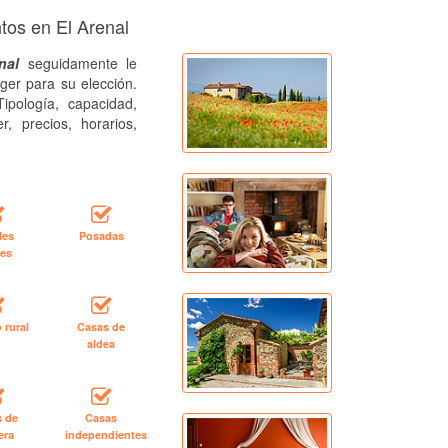
tos en El Arenal
nal
seguidamente le
ger para su elección.
ipología, capacidad,
r, precios, horarios,
les
Posadas
les
 rural
Casas de
aldea
s de
Casas
era
independientes