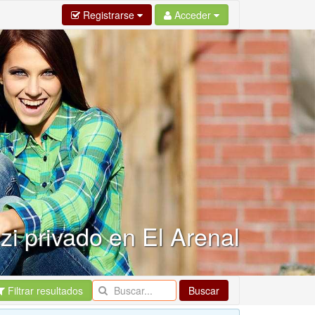
Registrarse
Acceder
zi privado en El Arenal
Filtrar resultados
Buscar