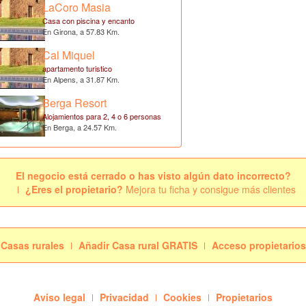
LaCoro Masia
Casa con piscina y encanto
En Girona, a 57.83 Km.
Cal Miquel
apartamento turistico
En Alpens, a 31.87 Km.
Berga Resort
Alojamientos para 2, 4 o 6 personas
En Berga, a 24.57 Km.
El negocio está cerrado o has visto algún dato incorrecto?
¿Eres el propietario?
Mejora tu ficha y consigue más clientes
Casas rurales
Añadir Casa rural GRATIS
Acceso propietarios
Aviso legal
Privacidad
Cookies
Propietarios