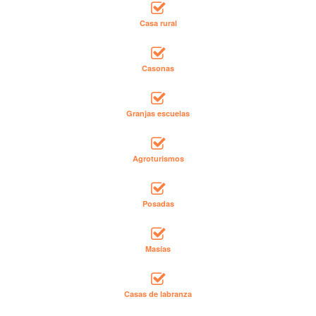
Casa rural
Casonas
Granjas escuelas
Agroturismos
Posadas
Masías
Casas de labranza