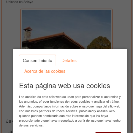
Ubicado en Selaya
Consentimiento
Detalles
Acerca de las cookies
Esta página web usa cookies
Ver teléfono
Las cookies de este sitio web se usan para personalizar el contenido y
los anuncios, ofrecer funciones de redes sociales y analizar el tráfico.
Además, compartimos información sobre el uso que haga del sitio web
9 Fotos
con nuestros partners de redes sociales, publicidad y análisis web,
quienes pueden combinarla con otra información que les haya
proporcionado o que hayan recopilado a partir del uso que haya hecho
La Cabaña del Abuelo, Casa en alquiler integro - 8 plazas
de sus servicios.
La Cabaña del Abuelo es un
alojamiento cerca de Santillana